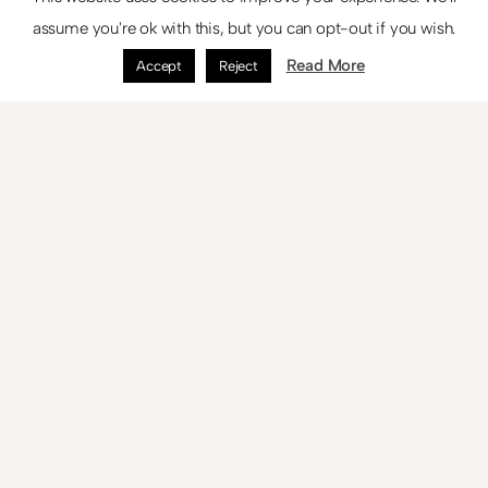
assume you're ok with this, but you can opt-out if you wish.
Read More
Accept
Reject
Página siguiente
→
© 2024
Theme by
Anders Norén