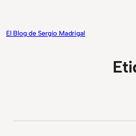
Saltar
al
contenido
El Blog de Sergio Madrigal
Eti