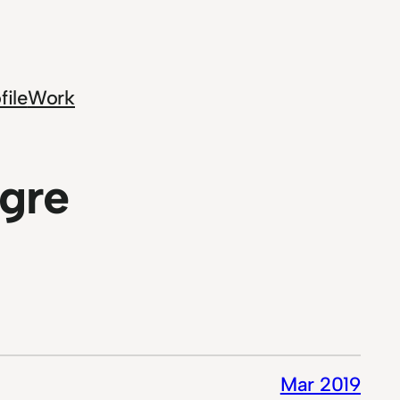
file
Work
gre
Mar 2019