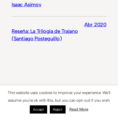
Isaac Asimov
Abr 2020
Reseña: La Trilogía de Trajano
(Santiago Posteguillo)
© 2024
Theme by
Anders Norén
This website uses cookies to improve your experience. We'll
assume you're ok with this, but you can opt-out if you wish.
Read More
Accept
Reject