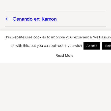
Cenando en: Kamon
Reseña: En verdad os digo… de Goyo
This website uses cookies to improve your experience. We'll assu
Jiménez
ok with this, but you can opt-out if you wish.
Accept
Rej
Read More