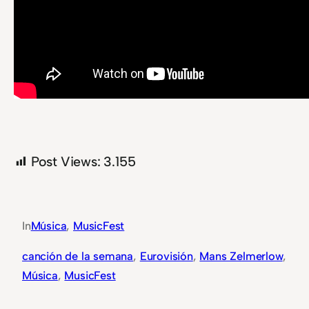
Post Views:
3.155
In
Música
, 
MusicFest
canción de la semana
, 
Eurovisión
, 
Mans Zelmerlow
, 
Música
, 
MusicFest