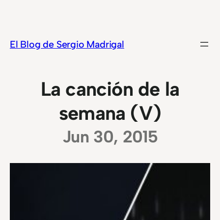
Saltar
al
contenido
El Blog de Sergio Madrigal
La canción de la
semana (V)
Jun 30, 2015