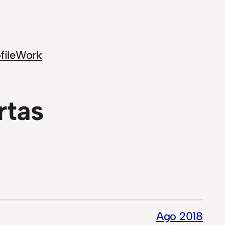
file
Work
rtas
Ago 2018