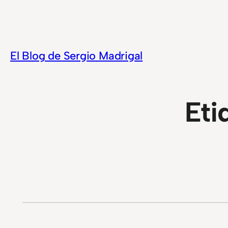
Saltar
al
contenido
El Blog de Sergio Madrigal
Eti