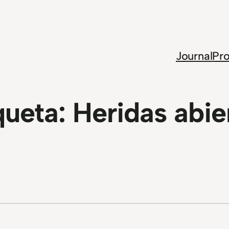
Journal
Pro
queta:
Heridas abie