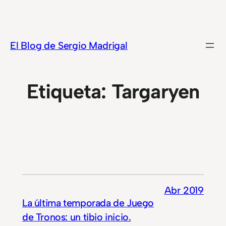
Saltar
al
contenido
El Blog de Sergio Madrigal
Etiqueta:
Targaryen
Abr 2019
La última temporada de Juego
de Tronos: un tibio inicio.