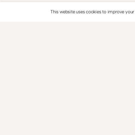
This website uses cookies to improve your e
Plantilla HTML para currículum.
¡Vuelve Futurama!