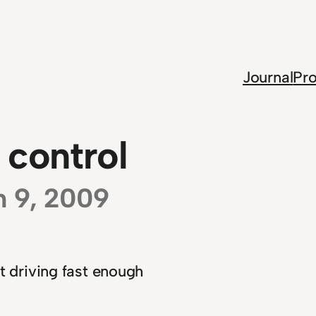
Journal
Pro
 control
n 9, 2009
ot driving fast enough