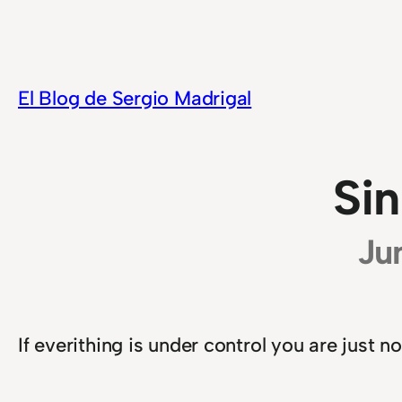
Saltar
al
contenido
El Blog de Sergio Madrigal
Sin
Ju
If everithing is under control you are just n