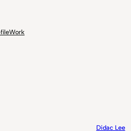
file
Work
Didac Lee