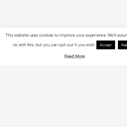
This website uses cookies to improve your experience. We'll assu
ok with this, but you can opt-out if you wish.
Accept
Rej
Read More
© 2024
Theme by
Anders Norén