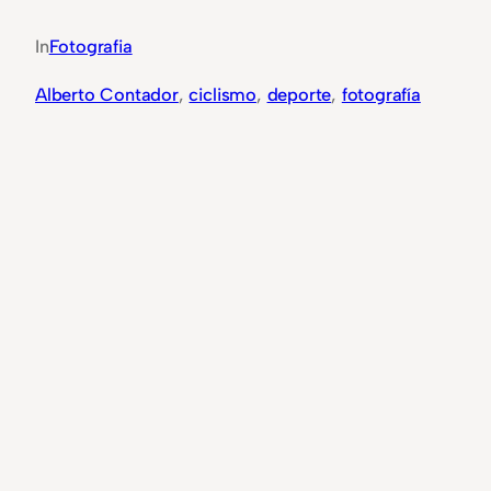
In
Fotografia
Alberto Contador
, 
ciclismo
, 
deporte
, 
fotografía