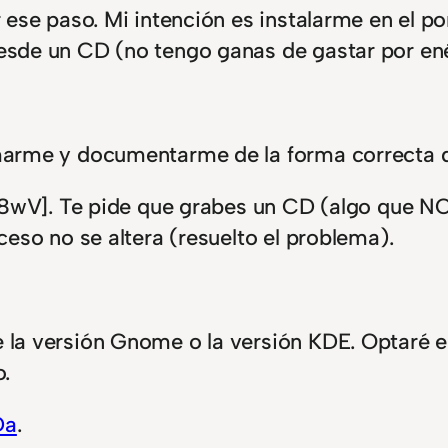
r ese paso. Mi intención es instalarme en el p
desde un CD (no tengo ganas de gastar por en
rmarme y documentarme de la forma correcta d
s88wV]. Te pide que grabes un CD (algo que NO
ceso no se altera (resuelto el problema).
 la versión Gnome o la versión KDE. Optaré es
o.
Da
.