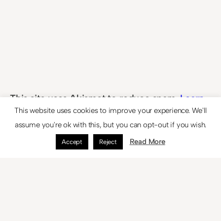
This site uses Akismet to reduce spam.
Learn
This website uses cookies to improve your experience. We'll
how your comment data is processed.
assume you're ok with this, but you can opt-out if you wish.
Read More
Accept
Reject
¿Qué es… FTTH?
Minuto Musical (X)