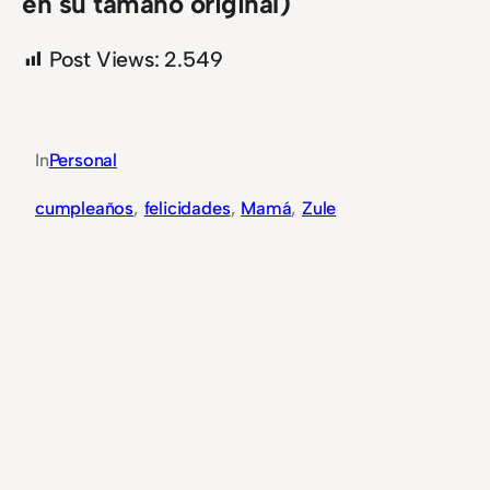
en su tamaño original)
Post Views:
2.549
In
Personal
cumpleaños
, 
felicidades
, 
Mamá
, 
Zule