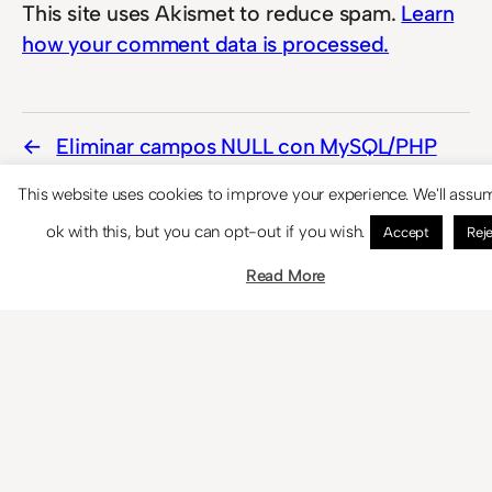
This site uses Akismet to reduce spam.
Learn
how your comment data is processed.
Eliminar campos NULL con MySQL/PHP
This website uses cookies to improve your experience. We'll assu
Remobo – Crea VPNs al instante
ok with this, but you can opt-out if you wish.
Accept
Rej
Read More