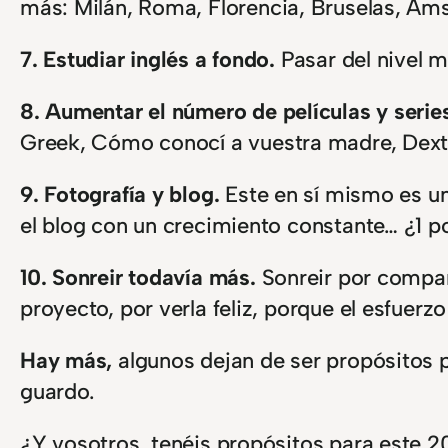
más: Milán, Roma, Florencia, Bruselas, Ams
7. Estudiar inglés a fondo.
Pasar del nivel m
8. Aumentar el número de películas y series
Greek, Cómo conocí a vuestra madre, Dexte
9. Fotografía y blog.
Este en sí mismo es un
el blog con un crecimiento constante… ¿1 po
10. Sonreir todavía más.
Sonreir por compar
proyecto, por verla feliz, porque el esfuer
Hay más,
algunos dejan de ser propósitos 
guardo.
¿Y vosotros, tenéis propósitos para este 2