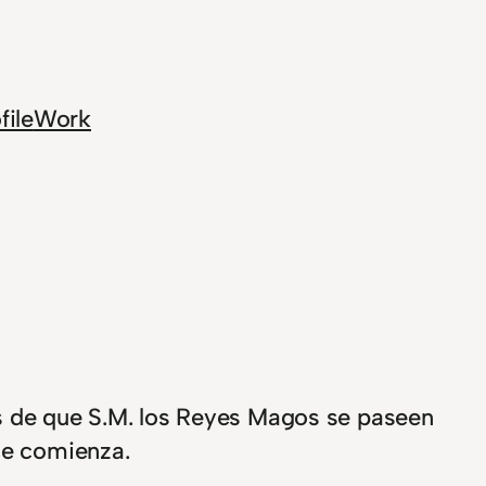
file
Work
s de que S.M. los Reyes Magos se paseen
ue comienza.