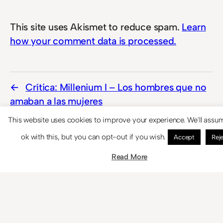
This site uses Akismet to reduce spam.
Learn
how your comment data is processed.
Crítica: Millenium I – Los hombres que no
amaban a las mujeres
This website uses cookies to improve your experience. We'll assu
Crítica: Ira de Titanes
ok with this, but you can opt-out if you wish.
Accept
Rej
Read More