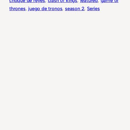
choque de reyes
, 
clash of kings
, 
featured
, 
game of
thrones
, 
juego de tronos
, 
season 2
, 
Series