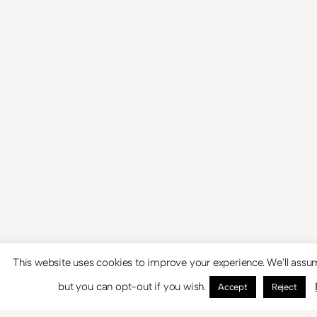
© 2024
Theme by
Anders Norén
This website uses cookies to improve your experience. We'll assum
but you can opt-out if you wish.
Accept
Reject