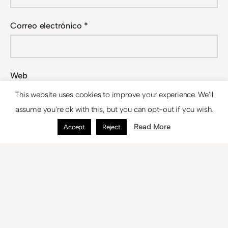
Correo electrónico
*
Web
This website uses cookies to improve your experience. We'll
assume you're ok with this, but you can opt-out if you wish.
Guarda mi nombre, correo electrónico y web en este
Read More
Accept
Reject
navegador para la próxima vez que comente.