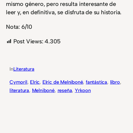
mismo género, pero resulta interesante de
leer y, en definitiva, se disfruta de su historia.
Nota: 6/10
Post Views:
4.305
In
Literatura
Cymoril
, 
Elric
, 
Elric de Melniboné
, 
fantástica
, 
libro
, 
literatura
, 
Melniboné
, 
reseña
, 
Yrkoon