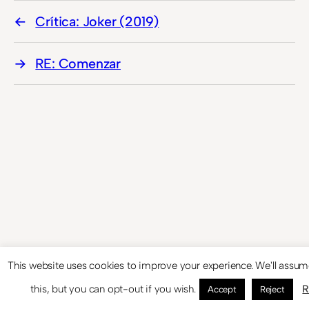
Crítica: Joker (2019)
RE: Comenzar
This website uses cookies to improve your experience. We'll assum
this, but you can opt-out if you wish.
R
Accept
Reject