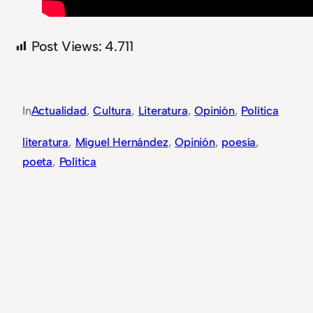
Post Views:
4.711
In
Actualidad
, 
Cultura
, 
Literatura
, 
Opinión
, 
Política
literatura
, 
Miguel Hernández
, 
Opinión
, 
poesía
, 
poeta
, 
Política